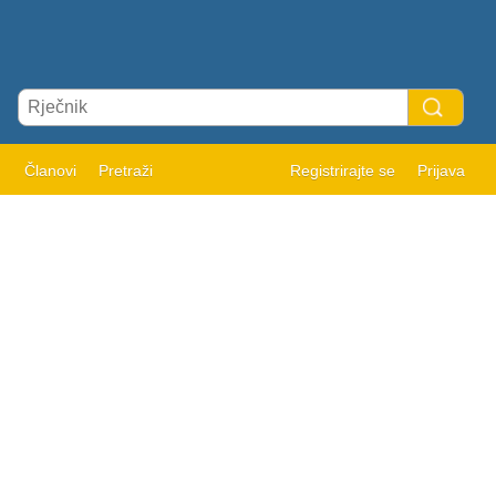
Članovi
Pretraži
Registrirajte se
Prijava