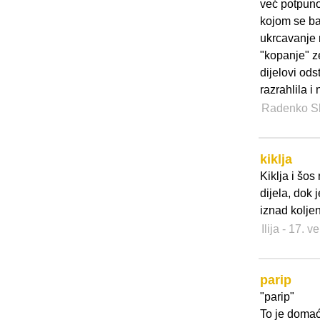
već potpuno
kojom se bad
ukrcavanje 
"kopanje" z
dijelovi ods
razrahlila 
Radenko S
kiklja
Kiklja i šos 
dijela, dok 
iznad kolje
Ilija
- 17. v
parip
"parip"
To je domać