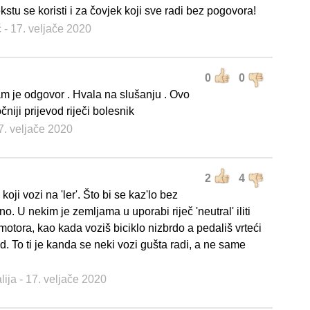
stu se koristi i za čovjek koji sve radi bez pogovora!
ć
- 17. veljače 2020
0
0
m je odgovor . Hvala na slušanju . Ovo
čniji prijevod riječi bolesnik
7. veljače 2020
2
4
koji vozi na 'ler'. Što bi se kaz'lo bez
no. U nekim je zemljama u uporabi riječ 'neutral' iliti
otora, kao kada voziš biciklo nizbrdo a pedališ vrteći
. To ti je kanda se neki vozi gušta radi, a ne same
alija
- 17. veljače 2020