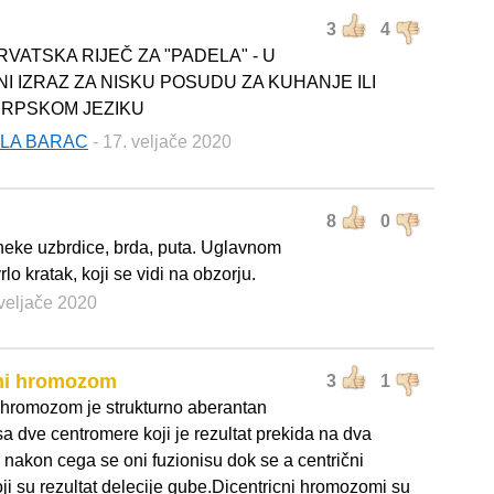
3
4
RVATSKA RIJEČ ZA "PADELA" - U
I IZRAZ ZA NISKU POSUDU ZA KUHANJE ILI
SRPSKOM JEZIKU
LA BARAC
- 17. veljače 2020
8
0
 neke uzbrdice, brda, puta. Uglavnom
vrlo kratak, koji se vidi na obzorju.
 veljače 2020
čni hromozom
3
1
i hromozom je strukturno aberantan
 dve centromere koji je rezultat prekida na dva
akon cega se oni fuzionisu dok se a centrični
oji su rezultat delecije gube.Dicentricni hromozomi su