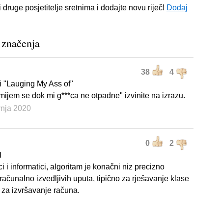
i druge posjetitelje sretnima i dodajte novu riječ!
Dodaj
 značenja
38
4
 "Lauging My Ass of"
mijem se dok mi g***ca ne otpadne" izvinite na izrazu.
avnja 2020
0
2
I
 i informatici, algoritam je konačni niz precizno
 računalno izvedljivih uputa, tipično za rješavanje klase
i za izvršavanje računa.