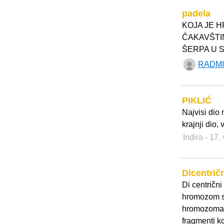
padela
KOJA JE H
ČAKAVŠTIN
ŠERPA U 
RADMI
PIKLIĆ
Najvisi dio
krajnji dio, 
Indira
- 17.
Dicentri
Di centričn
hromozom sa
hromozoma n
fragmenti k