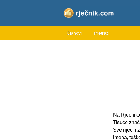
Članovi
Pretraži
Na Rječnik.
Tisuće znač
Sve riječi 
imena, teške 