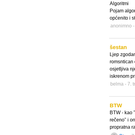
Algoritmi
Pojam algor
općenito i 
anonimno
-
šestan
Ljep zgodan
romsntican 
osjetljiva 
iskrenom pri
belma
- 7. 
BTW
BTW - kao 
rečeno" i o
propratna r