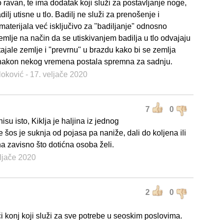
 ravan, te ima dodatak koji služi za postavljanje noge,
ilj utisne u tlo. Badilj ne služi za prenošenje i
materijala već isključivo za "badiljanje" odnosno
emlje na način da se utiskivanjem badilja u tlo odvajaju
tajale zemlje i "prevrnu" u brazdu kako bi se zemlja
i nakon nekog vremena postala spremna za sadnju.
loković
- 17. veljače 2020
7
0
nisu isto, Kiklja je haljina iz jednog
je šos je suknja od pojasa pa naniže, dali do koljena ili
na zavisno što dotićna osoba želi.
eljače 2020
2
0
i konj koji služi za sve potrebe u seoskim poslovima.