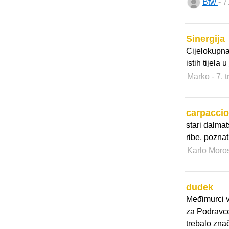
Btw
- 7
Sinergija
Cijelokupna
istih tijela u
Marko
- 7. 
carpaccio
stari dalma
ribe, pozna
Karlo Moro
dudek
Međimurci v
za Podravce 
trebalo znači