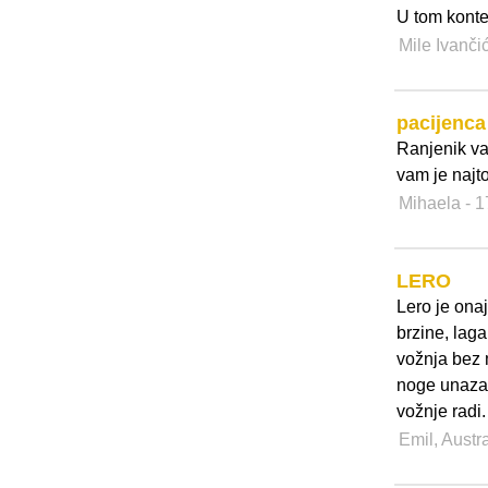
U tom kontek
Mile Ivanči
pacijenca
Ranjenik va
vam je najto
Mihaela
- 1
LERO
Lero je onaj 
brzine, laga
vožnja bez m
noge unazad
vožnje radi.
Emil, Austr