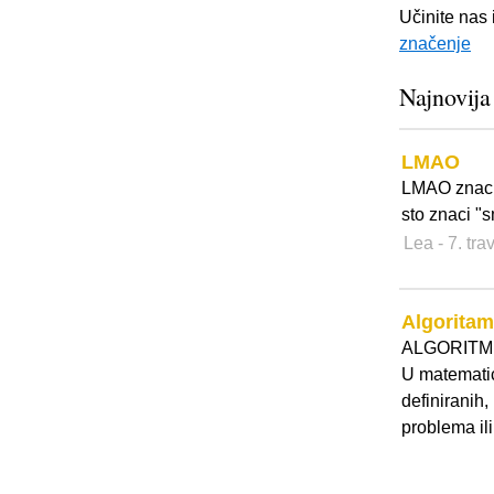
Učinite nas 
značenje
Najnovija
LMAO
LMAO znaci
sto znaci "s
Lea
- 7. tr
Algoritam
ALGORITM
U matematici
definiranih,
problema il