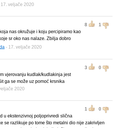
 17. veljače 2020
8
1
 koja nas okružuje i koju percipiramo kao
koje sr oko nas nalaze. Zbilja dobro
da
- 17. veljače 2020
3
0
m vjerovanju kudlak/kudlakinja jest
šit ga se može uz pomoć krsnika
 veljače 2020
1
0
d u ekstenzivnoj poljoprivredi slična
je se razlikuje po tome što metalni dio nije zakrivljen