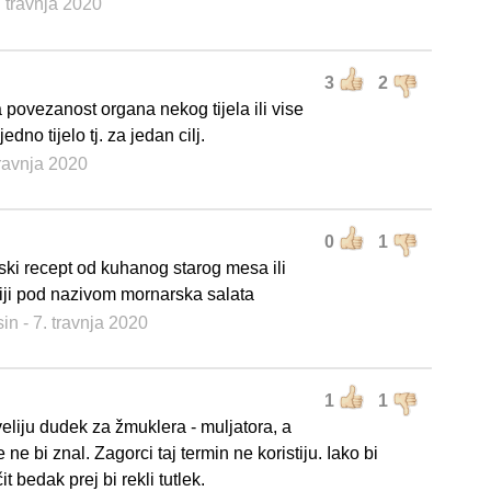
. travnja 2020
3
2
 povezanost organa nekog tijela ili vise
 jedno tijelo tj. za jedan cilj.
travnja 2020
0
1
tski recept od kuhanog starog mesa ili
tiji pod nazivom mornarska salata
sin
- 7. travnja 2020
1
1
eliju dudek za žmuklera - muljatora, a
ne bi znal. Zagorci taj termin ne koristiju. Iako bi
t bedak prej bi rekli tutlek.