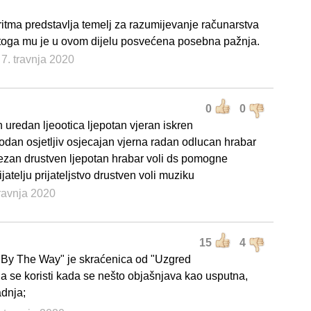
itma predstavlja temelj za razumijevanje računarstva
stoga mu je u ovom dijelu posvećena posebna pažnja.
 7. travnja 2020
0
0
 uredan ljeootica ljepotan vjeran iskren
odan osjetljiv osjecajan vjerna radan odlucan hrabar
njezan drustven ljepotan hrabar voli ds pomogne
jatelju prijateljstvo drustven voli muziku
travnja 2020
15
4
"By The Way" je skraćenica od "Uzgred
na se koristi kada se nešto objašnjava kao usputna,
adnja;