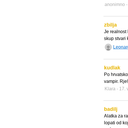
anonimno
-
zbilja
Je realnost
skup stvari 
Leonar
kudlak
Po hrvatsko
vampir. Rje
Klara
- 17.
badilj
Alatka za ra
lopati od ko