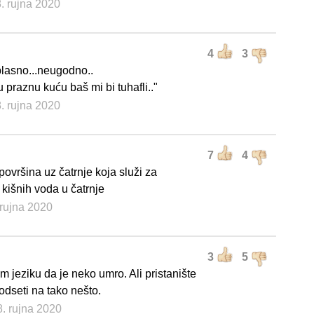
8. rujna 2020
4
3
lasno...neugodno..
 praznu kuću baš mi bi tuhafli.."
8. rujna 2020
7
4
ovršina uz čatrnje koja služi za
 kišnih voda u čatrnje
 rujna 2020
3
5
jeziku da je neko umro. Ali pristanište
odseti na tako nešto.
8. rujna 2020