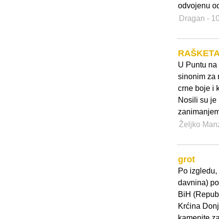
odvojenu od
Dragan
- 1
RAŠKET
U Puntu na
sinonim za 
crne boje i 
Nosili su je 
zanimanjem 
Željko Man
grot
Po izgledu,
davnina) pos
BiH (Republi
Krćina Donj
kamenite zar