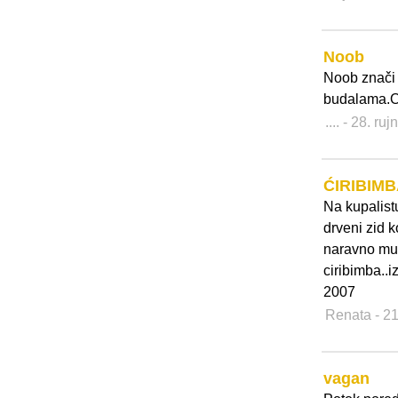
Noob
Noob znači
budalama.Os
....
- 28. ru
ĆIRIBIM
Na kupalist
drveni zid k
naravno musk
ciribimba..
2007
Renata
- 2
vagan