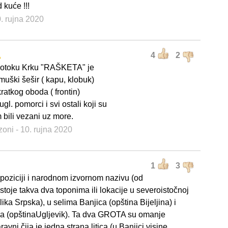
 kuće !!!
0. rujna 2020
A
4
2
 otoku Krku "RAŠKETA" je
muški šešir ( kapu, klobuk)
kratkog oboda ( frontin)
ugl. pomorci i svi ostali koji su
bili vezani uz more.
zoni
- 10. rujna 2020
1
3
 poziciji i narodnom izvornom nazivu (od
toje takva dva toponima ili lokacije u severoistočnoj
ka Srpska), u selima Banjica (opština Bijeljina) i
a (opštinaUgljevik). Ta dva GROTA su omanje
avni čija je jedna strana litica (u Banjici visine