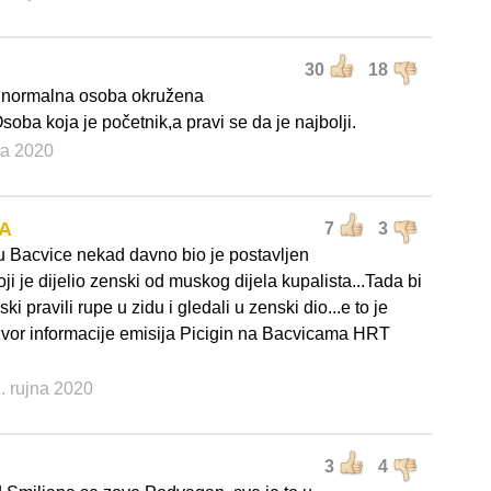
30
18
 normalna osoba okružena
oba koja je početnik,a pravi se da je najbolji.
jna 2020
BA
7
3
u Bacvice nekad davno bio je postavljen
oji je dijelio zenski od muskog dijela kupalista...Tada bi
i pravili rupe u zidu i gledali u zenski dio...e to je
izvor informacije emisija Picigin na Bacvicama HRT
1. rujna 2020
3
4