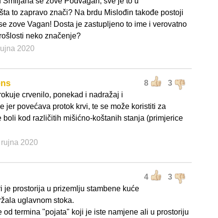
 Smiljana se zove Podvagan, sve je to u
šta to zapravo znači? Na brdu Mislođin takođe postoji
se zove Vagan! Dosta je zastupljeno to ime i verovatno
prošlosti neko značenje?
 rujna 2020
ens
8
3
rokuje crvenilo, ponekad i nadražaj i
ože jer povećava protok krvi, te se može koristiti za
boli kod različitih mišićno-koštanih stanja (primjerice
. rujna 2020
4
3
i je prostorija u prizemlju stambene kuće
držala uglavnom stoka.
 od termina "pojata" koji je iste namjene ali u prostoriju