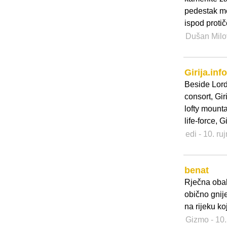
pedestak me
ispod protič
Dušan Mil
Girija.inf
Beside Lord 
consort, Gir
lofty mount
life-force, Gi
edi
- 10. ru
benat
Rječna obal
obično gnij
na rijeku ko
Gizmo
- 10