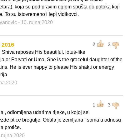
tara), koja se pod pravim uglom spušta do potoka koji
e. To su istovremeno i lepi vidikovci.
ovanović
- 10. rujna 2020
o 2016
2
3
Shiva reposes His beautiful, lotus-like
ija or Parvati or Uma. She is the graceful daughter of the
ains. He is ever happy to please His shakti or energy
rija
jna 2020
1
3
a , odlomljena udarima rijeke, u kojoj se
ezde ptice bregulje. Obala je zemljana i strma u odnosu
ja protiče.
. rujna 2020