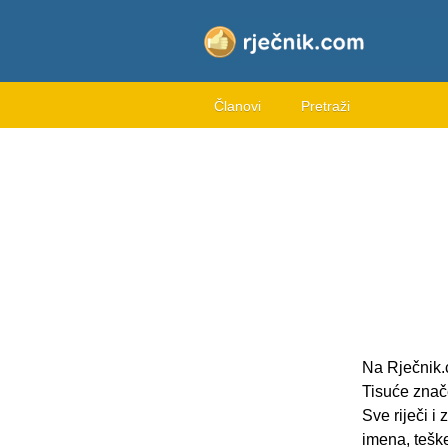
Članovi
Pretraži
Na Rječnik.
Tisuće znač
Sve riječi 
imena, teške 