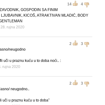
14
4
ZAVODNIK, GOSPODIN SA FINIM
 LJUBAVNIK, KICOŠ, ATRAKTIVAN MLADIĆ, BODY
 GENTLEMAN
 28. rujna 2020
2
3
asno/neugodno
afli uči u praznu kuću u to doba noći.. :
8. rujna 2020
2
3
lasno/ neugodno..
fli uči u praznu kuću u to doba"