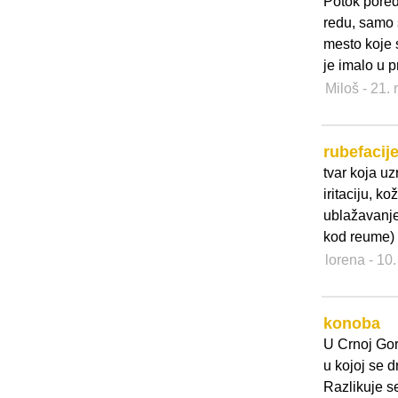
Potok pored
redu, samo 
mesto koje 
je imalo u 
Miloš
- 21.
rubefacij
tvar koja uz
iritaciju, k
ublažavanje 
kod reume)
lorena
- 10
konoba
U Crnoj Gor
u kojoj se 
Razlikuje se