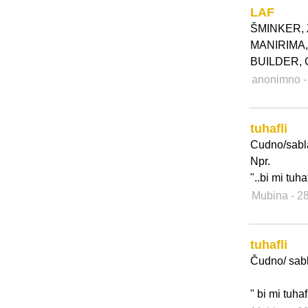
LAF
ŠMINKER, 
MANIRIMA,
BUILDER,
anonimno
-
tuhafli
Cudno/sabl
Npr.
"..bi mi tuh
Mubina
- 2
tuhafli
Čudno/ sab
" bi mi tuha