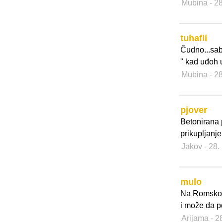
Mubina
- 2
tuhafli
Čudno...sab
" kad uđoh u
Mubina
- 2
pjover
Betonirana p
prikupljanje
Jakov
- 28.
mulo
Na Romskom 
i može da p
Arijama
- 2