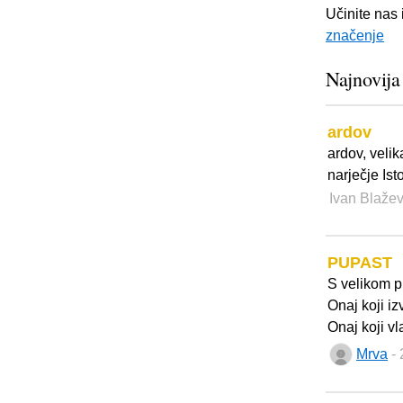
Učinite nas 
značenje
Najnovija
ardov
ardov, velik
narječje Ist
Ivan Blaže
PUPAST
S velikom p
Onaj koji iz
Onaj koji vl
Mrva
-