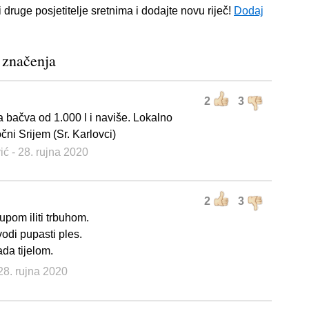
i druge posjetitelje sretnima i dodajte novu riječ!
Dodaj
 značenja
2
3
a bačva od 1.000 l i naviše. Lokalno
očni Srijem (Sr. Karlovci)
vić
- 28. rujna 2020
2
3
upom iliti trbuhom.
vodi pupasti ples.
ada tijelom.
 28. rujna 2020